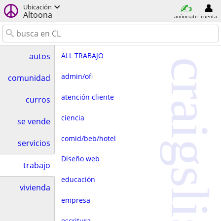
Ubicación
Altoona
anúnciate
cuenta
ALL TRABAJO
autos
craigslist
admin/ofi
comunidad
atención cliente
curros
ciencia
se vende
comid/beb/hotel
servicios
Diseño web
trabajo
educación
vivienda
empresa
escritura