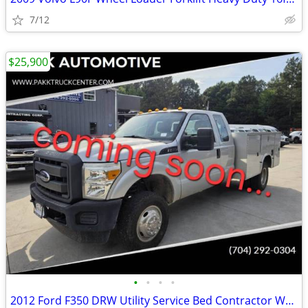
7/12
$25,900
•
•
•
•
2012 Ford F350 DRW Utility Service Bed Contractor Work Truck Liftgate