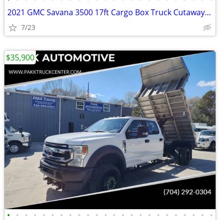
2021 GMC Savana 3500 17ft Cargo Box Truck Cutaway Work Delivery Van
7/23
$35,900
•
•
•
•
•
•
•
•
•
•
•
•
•
•
•
•
•
•
•
•
•
•
•
•