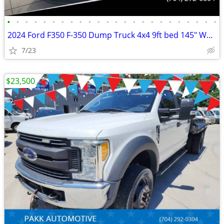
•
•
•
•
•
•
•
•
•
•
•
•
•
•
•
•
•
•
•
•
•
•
•
•
2024 Ford F350 F-350 Dump Truck 4x4 9ft bed 145" WB 7.3 v8 Gas Motor
7/23
$23,500