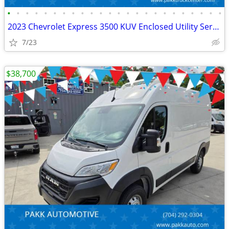
•
•
•
•
•
•
•
•
•
•
•
•
•
•
•
•
•
•
•
•
•
•
•
•
2023 Chevrolet Express 3500 KUV Enclosed Utility Service Plumber Truck
7/23
$38,700