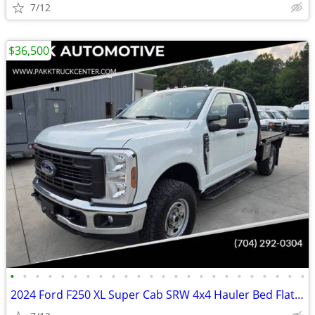
7/12
$36,500
•
•
•
•
•
•
•
•
•
•
•
•
•
•
•
•
•
•
•
•
•
•
•
•
2024 Ford F250 XL Super Cab SRW 4x4 Hauler Bed Flatbed Farm Work Truck