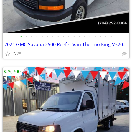
•
•
•
•
•
•
•
•
•
•
•
•
•
•
•
•
•
•
2021 GMC Savana 2500 Reefer Van Thermo King V320 V-320 MAX w/ Standby
7/28
$29,700