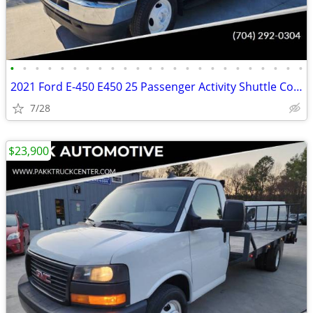
•
•
•
•
•
•
•
•
•
•
•
•
•
•
•
•
•
•
•
•
•
•
•
•
2021 Ford E-450 E450 25 Passenger Activity Shuttle Coach Van Mini Bus
7/28
$23,900