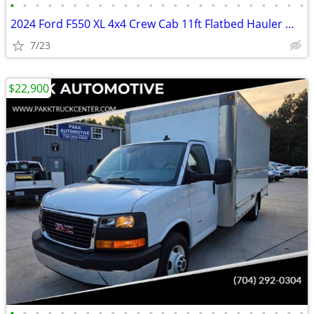
•
•
•
•
•
•
•
•
•
•
•
•
•
•
•
•
•
•
•
•
•
•
•
•
2024 Ford F550 XL 4x4 Crew Cab 11ft Flatbed Hauler Work Bed Farm Truck
7/23
$22,900
•
•
•
•
•
•
•
•
•
•
•
•
•
•
•
•
•
•
•
•
•
•
•
•