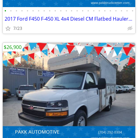
•
•
•
•
•
•
•
•
•
•
•
•
•
•
•
•
•
•
•
•
•
•
•
•
2017 Ford F450 F-450 XL 4x4 Diesel CM Flatbed Hauler Farm Work Truck
7/23
$26,900