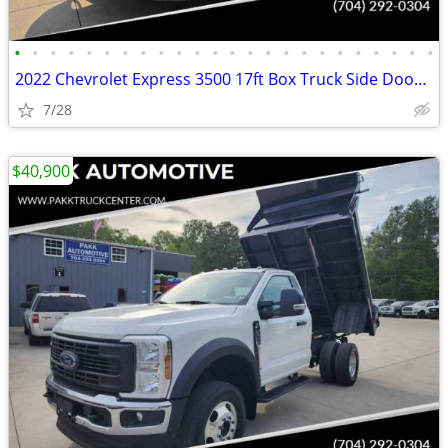
•
•
•
•
•
•
•
•
•
•
•
•
•
•
•
•
•
•
•
•
•
•
•
•
2022 Chevrolet Express 3500 17ft Box Truck Side Door Delivery Van
7/28
$40,900