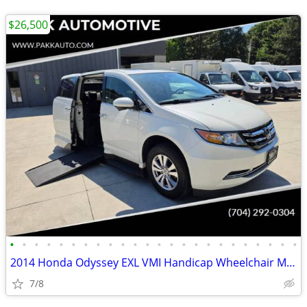
$26,500
•
•
•
•
•
•
•
•
•
•
•
•
•
•
•
•
•
•
•
•
•
•
•
•
2014 Honda Odyssey EXL VMI Handicap Wheelchair Mobility Van Side Ramp
7/8