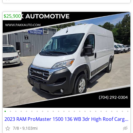
$25,900
•
•
•
•
•
•
•
•
•
•
•
•
•
•
•
•
•
•
•
•
•
•
•
•
2023 RAM ProMaster 1500 136 WB 3dr High Roof Cargo Van
7/8
9,103mi