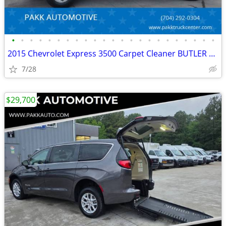
•
•
•
•
•
•
•
•
•
•
•
•
•
•
•
•
•
•
•
•
•
•
•
2015 Chevrolet Express 3500 Carpet Cleaner BUTLER CLEANING SYSTEM
7/28
$29,700