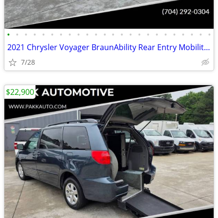
•
•
•
•
•
•
•
•
•
•
•
•
•
•
•
•
•
•
•
•
•
•
•
•
2021 Chrysler Voyager BraunAbility Rear Entry Mobility Wheelchair Van
7/28
$22,900