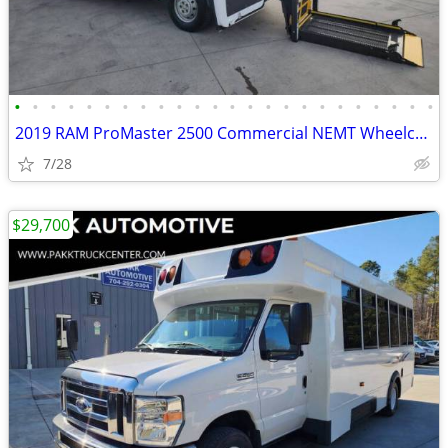
•
•
•
•
•
•
•
•
•
•
•
•
•
•
•
•
•
•
•
•
•
•
•
•
2019 RAM ProMaster 2500 Commercial NEMT Wheelchair Gurney Van w/ Lift
7/28
$29,700