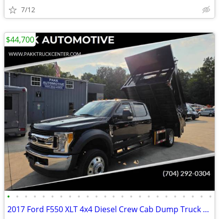
7/12
$44,700
•
•
•
•
•
•
•
•
•
•
•
•
•
•
•
•
•
•
•
•
•
•
•
•
2017 Ford F550 XLT 4x4 Diesel Crew Cab Dump Truck High Wall Liftgate