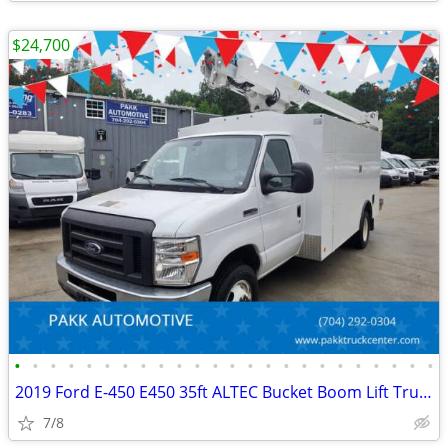
$24,700
•
•
•
•
•
•
•
•
•
•
•
•
•
•
•
•
•
•
•
•
•
•
•
•
2019 Ford E-450 E450 35ft ALTEC Bucket Boom Lift Truck Enclosed Box
7/8