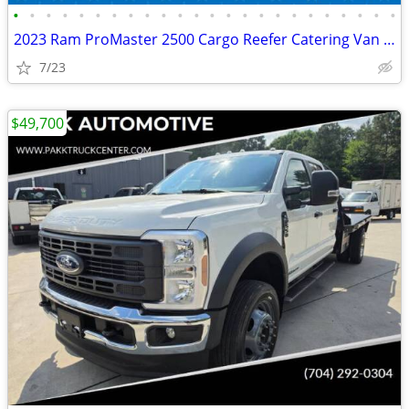
•
•
•
•
•
•
•
•
•
•
•
•
•
•
•
•
•
•
•
•
•
•
•
•
2023 Ram ProMaster 2500 Cargo Reefer Catering Van Thermo King V320
7/23
$49,700