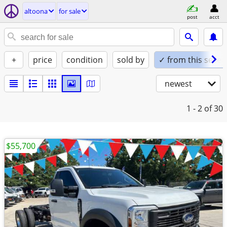
altoona
for sale
post
acct
+
price
condition
sold by
✓ from this seller
newest
1 - 2
of 30
$55,700