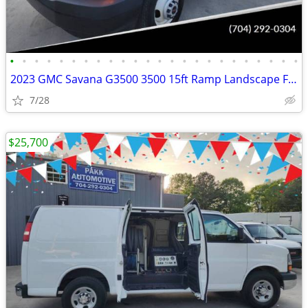
•
•
•
•
•
•
•
•
•
•
•
•
•
•
•
•
•
•
•
•
•
•
•
•
2023 GMC Savana G3500 3500 15ft Ramp Landscape Flatbed Stake Bed Truck
7/28
$25,700