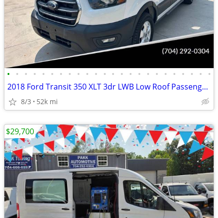
•
•
•
•
•
•
•
•
•
•
•
•
•
•
•
•
•
•
•
•
•
•
•
•
2018 Ford Transit 350 XLT 3dr LWB Low Roof Passenger Van w/Sliding Sid
8/3
52k mi
$29,700