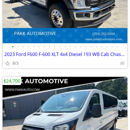
•
•
•
•
•
•
•
•
•
•
•
•
•
•
•
•
•
•
•
•
•
2023 Ford F600 F-600 XLT 4x4 Diesel 193 WB Cab Chassis Fully Loaded
8/3
$24,700