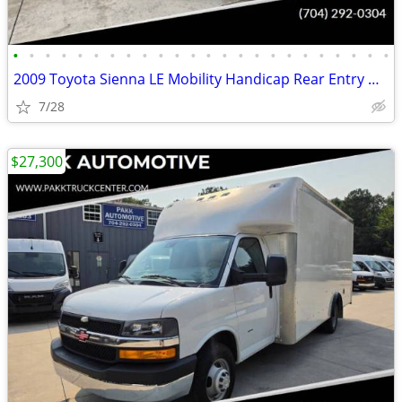
•
•
•
•
•
•
•
•
•
•
•
•
•
•
•
•
•
•
•
•
•
•
•
•
2009 Toyota Sienna LE Mobility Handicap Rear Entry Wheelchair Ramp Van
7/28
$27,300