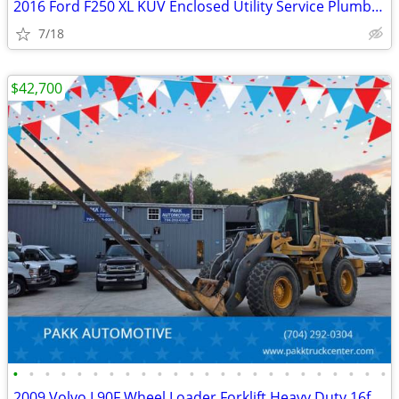
2016 Ford F250 XL KUV Enclosed Utility Service Plumber Mechanic Truck
7/18
$42,700
•
•
•
•
•
•
•
•
•
•
•
•
•
•
•
•
•
•
•
•
•
•
•
•
2009 Volvo L90F Wheel Loader Forklift Heavy Duty 16ft forks Diesel