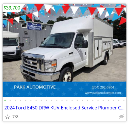
$39,700
•
•
•
•
•
•
•
•
•
•
•
•
•
•
•
•
•
•
•
•
•
•
•
•
2024 Ford E450 DRW KUV Enclosed Service Plumber Contractor Box Truck
7/8