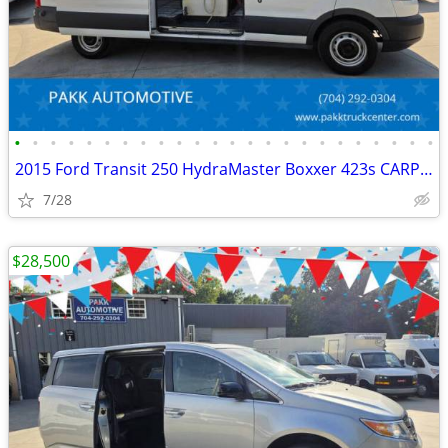
•
•
•
•
•
•
•
•
•
•
•
•
•
•
•
•
•
•
•
•
•
•
•
•
2015 Ford Transit 250 HydraMaster Boxxer 423s CARPET CLEANER MACHINE
7/28
$28,500