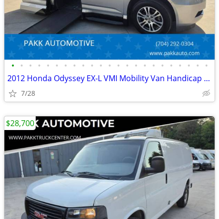
•
•
•
•
•
•
•
•
•
•
•
•
•
•
•
•
•
•
•
•
•
•
•
2012 Honda Odyssey EX-L VMI Mobility Van Handicap AEVIT Hand Controls
7/28
$28,700