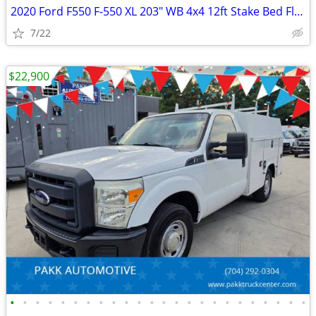
2020 Ford F550 F-550 XL 203" WB 4x4 12ft Stake Bed Flatbed Dump Truck
7/22
$22,900
•
•
•
•
•
•
•
•
•
•
•
•
•
•
•
•
•
•
•
•
•
•
•
•