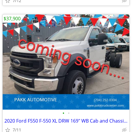
7/12
$37,900
•
•
2020 Ford F550 F-550 XL DRW 169" WB Cab and Chassis 4x4 Diesel
7/11