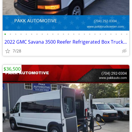
•
•
•
•
•
•
•
•
•
•
•
•
•
•
•
•
•
•
•
•
•
•
•
•
2022 GMC Savana 3500 Reefer Refrigerated Box Truck Thermo King V320MAX
7/28
$36,500